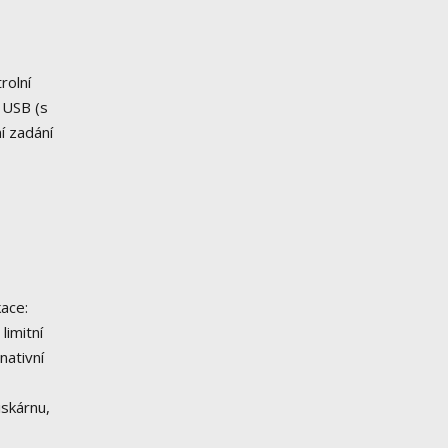
rolní
 USB (s
í zadání
kace:
limitní
nativní
skárnu,