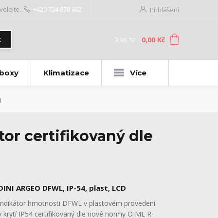
volejte.
+420 724 878 662
Přihlášení
0
ks
za
0,00 Kč
t
 boxy
Klimatizace
Více
)
or certifikovaný dle
DINI ARGEO DFWL, IP-54, plast, LCD
Indikátor hmotnosti DFWL v plastovém provedení
v krytí IP54 certifikovaný dle nové normy OIML R-