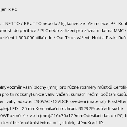
ení k PC
10. - NETTO / BRUTTO nebo lb / kg konverze- Akumulace- +/- Kont
otnosti do počítače / PLC nebo zařízení pro záznam dat na MMC /
zlišení 1.500.000 dílků)- In / Out Truck vážení- Hold a Peak- Ručn
olitelnýRozměr vážní plochy (mm): pro různé rozměry můstků Certifi
ro tři rozsahyFunkce váhy: vážení, sumační režim, počítání kusů, 
ní váhy: adaptér 230VAC /12VDCProvedení (materiál): PlastAlter
isplej: LED - 25 mmKomunikační rozhraní: RS232Prostředí: suché
 10WRozměr š x v x h (mm):216x70x129mmOdesílání dat: do PC, ti
xterní tiskárnuUmístění: na pult, stolek, stěnuKrytí: IP-