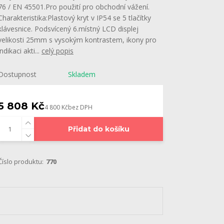
76 / EN 45501.Pro použití pro obchodní vážení.
Charakteristika:Plastový kryt v IP54 se 5 tlačítky
klávesnice. Podsvícený 6.místný LCD displej
velikosti 25mm s vysokým kontrastem, ikony pro
indikaci akti...
celý popis
Dostupnost
Skladem
5 808 Kč
4 800 Kč
bez DPH
Přidat do košíku
Číslo produktu:
770