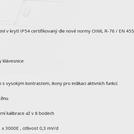
ní v krytí IP54 certifikovaný dle nové normy OIML R-76 / EN 45
y klávesnice.
s vysokým kontrastem, ikony pro indikaci aktivních funkcí.
těnu.
ární kalibrace až v 8 bodech
 x 3000E , citlivost 0,3 mV/d