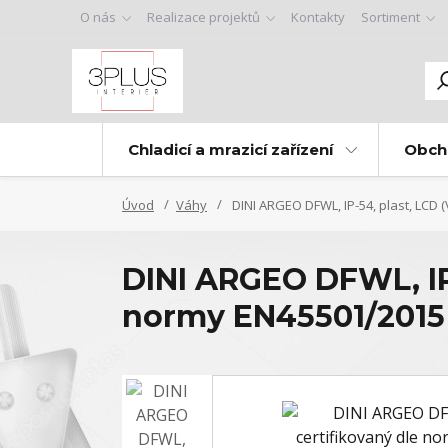
O nás
Realizace projektů
Kontakty
Sortiment
Chladicí a mrazicí zařízení
Obch
Úvod
Váhy
DINI ARGEO DFWL, IP-54, plast, LCD 
DINI ARGEO DFWL, IP-
normy EN45501/2015 