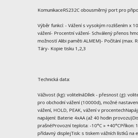
KomunikaceRS232C obousměrný port pro připoj
Výběr funkcí: - Vážení s vysokým rozlišením x 
vážení- Procentní vážení- Schválený přenos hm
možností Alibi paměti ALMEM)- Počítání (max. Ro
Táry- Kopie tisku 1,2,3
Technická data:
Váživost (kg): volitelnáDílek - přesnost (g): v
pro obchodní vážení (10000d), možné nastavení p
vážení, HOLD, PEAK, vážení v procentechNapáje
napájení: Baterie 4xAA (až 40 hodin provozu)D
prašnéProvozní teplota: -10°C » +40°CPříkon:
přídavný displejTisk: s tiskem vážních lístků na e