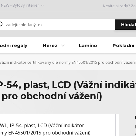
NEW - Bytový interier
Nevíte si rady? Za
Hleda
odní regály
Nerez
Lamino
Pokladní
(Vážní indikátor certifikovaný dle normy EN45501/2015 pro obchodní vážení
54, plast, LCD (Vážní indikát
pro obchodní vážení)