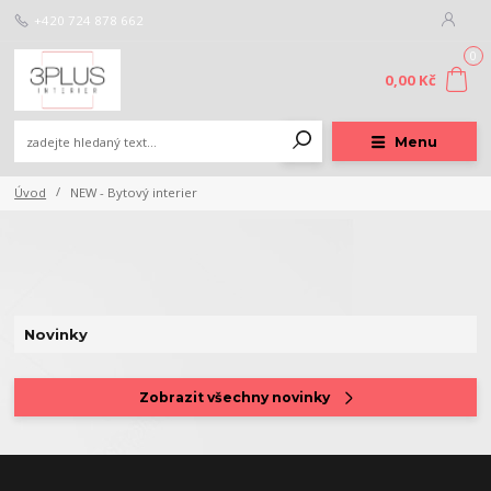
+420 724 878 662
0
0,00 Kč
Menu
Úvod
NEW - Bytový interier
Novinky
Zobrazit všechny novinky