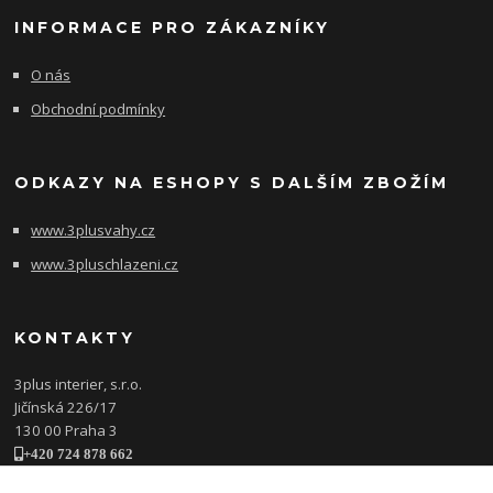
INFORMACE PRO ZÁKAZNÍKY
O nás
Obchodní podmínky
ODKAZY NA ESHOPY S DALŠÍM ZBOŽÍM
www.3plusvahy.cz
www.3pluschlazeni.cz
KONTAKTY
3plus interier, s.r.o.
Jičínská 226/17
130 00 Praha 3
+420 724 878 662
obchod@3plusinterier.cz