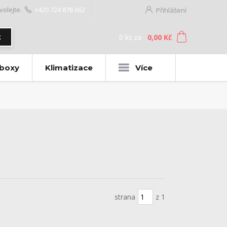
volejte.
+420 724 878 662
Přihlášení
0
ks
za
0,00 Kč
t
 boxy
Klimatizace
Více
strana
z 1