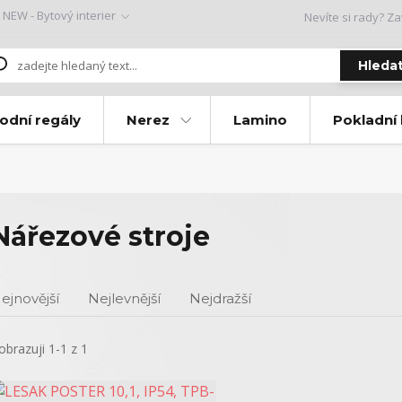
NEW - Bytový interier
Nevíte si rady? Za
Hleda
odní regály
Nerez
Lamino
Pokladní
Nářezové stroje
ejnovější
Nejlevnější
Nejdražší
obrazuji 1-1 z 1