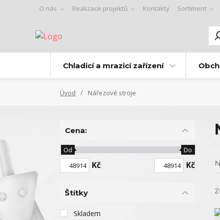
O nás
Realizace projektů
Kontakty
Sortiment
Chladicí a mrazicí zařízení
Obch
Úvod
Nářezové stroje
Cena:
Od
Do
N
Kč
Kč
Z
Štítky
Skladem