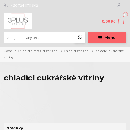
+420 724 878 662
0
0,00 Kč
Menu
Úvod
Chladicí a mrazicí zařízení
Chladicí zařízení
chladicí cukrářské
vitríny
chladicí cukrářské vitríny
Novinky