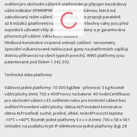
ověření pro obchodní vážení.K platformám je připojen bezdrátový
vážní indikátor DFWKRPRF s vestavěnou tiskárnou, která má
zabudovaný režim vážení pro tyto účely. Lze propojit paralelně
až 8 můstků (platforem) na jeden indikátor.Všechny váhy jsou před
expedicí k uživateli vždy důkladně přezkoušeny a je garantována
přesnost při vážení. Váhu tvoří robustní
hliníková konstrukce osazená snímači zatížení - tenzometry.
Speciální vulkanizované neklouzavé gumy na platformách zajišťují
dobrou přilnavost na všech typech povrchů. WWS platformy jsou
patentované pod číslem 1.342.302.
Technická data platformy:
Váživost jedné platformy: 10 000 kgDílek - přesnost: 5 kg Rozměr
vážní plochy (mm): 700 x 450Provoz na baterie: 40 hodinCertifikace:
pro obchodní vážení s ES ověřením nebo pro kontrolní vážení bez
ověření Provedení vážní plochy: slitina ALProvedení konstrukce:
slitina ALProstředí: suché; prašné, vlhké, mokréProvozní teplota:
-10°C » +40°C Rozměr jedné platformy š x v x d (mm): 700 x 58 x 561
Umístění: na podlahu Krytí: IP-68Hmotnost jedné platformy (kg): 28