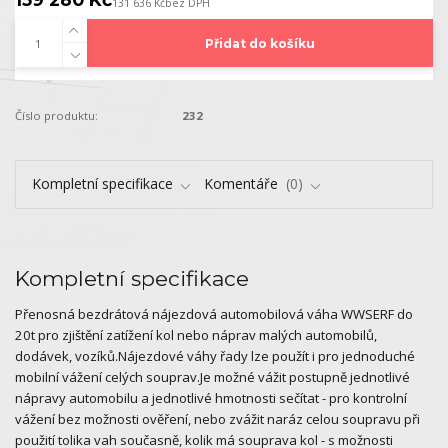
131 636 Kč
bez DPH
Přidat do košíku
Číslo produktu:
232
Kompletní specifikace
Komentáře
0
Kompletní specifikace
Přenosná bezdrátová nájezdová automobilová váha WWSERF do
20t pro zjištění zatížení kol nebo náprav malých automobilů,
dodávek, vozíků.Nájezdové váhy řady lze použít i pro jednoduché
mobilní vážení celých souprav.Je možné vážit postupně jednotlivé
nápravy automobilu a jednotlivé hmotnosti sečítat - pro kontrolní
vážení bez možnosti ověření, nebo zvážit naráz celou soupravu při
použití tolika vah současně, kolik má souprava kol - s možnosti