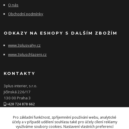
O nás
Obchodní podmínky
ODKAZY NA ESHOPY S DALŠÍM ZBOŽÍM
www.3plusvahy.cz
www.3pluschlazeni.cz
KONTAKTY
3plus interier, s.r.o.
Jičínská 226/17
130 00 Praha 3
+420 724 878 662
obchod@3plusinterier.cz
www.3plusinterier.cz
Pro základní funkčnost, zpříjemnění používání webu, analytické
účely a v případě udělení souhlasu také pro účely cílení reklamy
facebook
využíváme soubory cookies. Nastavení vlastních preferencí