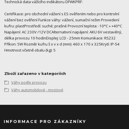
Technická data vážícího indikátoru DFWKPRF:
Certifikace: pro obchodní vážení s ES ověřením nebo pro kontrolní
vážení bez ověření Funkce váhy: vážení, sumační režim Provedení
kufru: plastProstředí: suché; prašné Provozní teplota: -10°C » +40°C
Napájení: AC 230V /12V DCAlternativní napájení: AKU 6V vestavěný,
délka provozu 10 hodinDisplej: LCD - 25mm Komunikace: RS232
Příkon: 5W Rozměr kufru š x v x d (mm): 460 x 170 x 325Krytí: IP-54
Hmotnost včetně obalu (kg): 5
Zboží zařazeno v kategoriích
Váhy podle provozu
Váhy automobilové - mostové
INFORMACE PRO ZÁKAZNÍKY