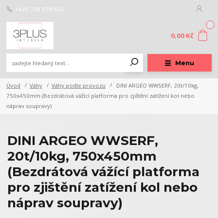
+420 724 878 662
0
0,00 Kč
Menu
Úvod
Váhy
Váhy podle provozu
DINI ARGEO WWSERF, 20t/10kg,
750x450mm (Bezdrátová vážící platforma pro zjištění zatížení kol nebo
náprav soupravy)
DINI ARGEO WWSERF,
20t/10kg, 750x450mm
(Bezdrátová vážící platforma
pro zjištění zatížení kol nebo
náprav soupravy)