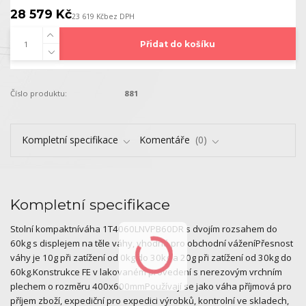
28 579 Kč
23 619 Kč
bez DPH
Přidat do košíku
Číslo produktu:
881
Kompletní specifikace
Komentáře
0
Kompletní specifikace
Stolní kompaktníváha 1T4060LNVPB60DR s dvojím rozsahem do
60kg s displejem na těle váhy, vhodná pro obchodní váženíPřesnost
váhy je 10g při zatížení od 0kg do 30kg a 20g při zatížení od 30kg do
60kg.Konstrukce FE v lakovaném provedení s nerezovým vrchním
plechem o rozměru 400x600mmPoužívají se jako váha příjmová pro
příjem zboží, expediční pro expedici výrobků, kontrolní ve skladech,