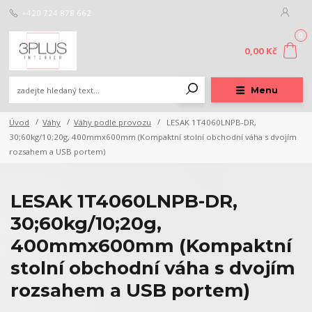
+420 724 878 662
0
0,00 Kč
Menu
Úvod
Váhy
Váhy podle provozu
LESAK 1T4060LNPB-DR,
30;60kg/10;20g, 400mmx600mm (Kompaktní stolní obchodní váha s dvojím
rozsahem a USB portem)
LESAK 1T4060LNPB-DR,
30;60kg/10;20g,
400mmx600mm (Kompaktní
stolní obchodní váha s dvojím
rozsahem a USB portem)