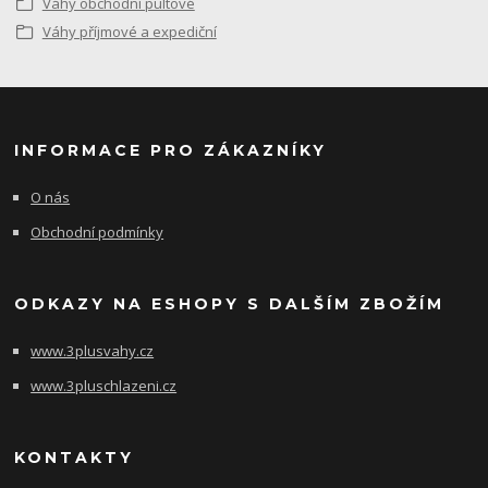
Váhy obchodní pultové
Váhy příjmové a expediční
INFORMACE PRO ZÁKAZNÍKY
O nás
Obchodní podmínky
ODKAZY NA ESHOPY S DALŠÍM ZBOŽÍM
www.3plusvahy.cz
www.3pluschlazeni.cz
KONTAKTY