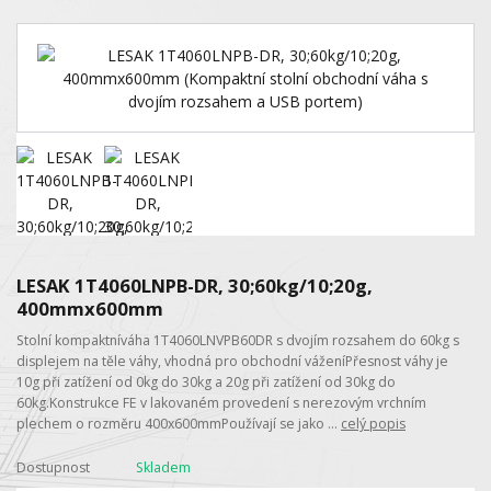
LESAK 1T4060LNPB-DR, 30;60kg/10;20g,
400mmx600mm
Stolní kompaktníváha 1T4060LNVPB60DR s dvojím rozsahem do 60kg s
displejem na těle váhy, vhodná pro obchodní váženíPřesnost váhy je
10g při zatížení od 0kg do 30kg a 20g při zatížení od 30kg do
60kg.Konstrukce FE v lakovaném provedení s nerezovým vrchním
plechem o rozměru 400x600mmPoužívají se jako ...
celý popis
Dostupnost
Skladem