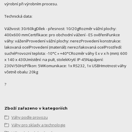
výrobní při výrobním procesu.
Technická data:
Váživost: 30/60kgDílek - přesnost: 10/20gRozměr vážní plochy:
400x600 mmCertifikace: pro obchodní vážení - ES ověřeníFunkce
váhy: váženíProvedení vážní plochy: nerezProvedení konstrukce:
lakovaná ocelProvedení (materiál): nerez/lakovaná ocelProstředí:
suchéProvozní teplota: -10°C » +40°CRozměr váhy š x v x h (mm): 600
x 140 x 430Umístění: na pult, stolekKrytí: IP-45Napájení:
230V/50HzPříkon: 5WKomunikace: 1x RS232, 1x USBHmotnost váhy
včetně obalu: 20kg
?
Zboží zařazeno v kategoriích
Váhy podle provozu
Váhy pro sklady a technologie