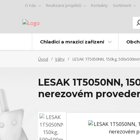
O nás
Realizace projektů
Kontakty
Sortiment
Chladicí a mrazicí zařízení
Obch
Úvod
Váhy
LESAK 1T5050NN, 150kg, 500x500mm,
LESAK 1T5050NN, 150
nerezovém provedení