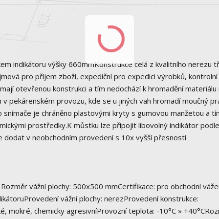
m indikátoru výšky 660mmKonstrukce celá z kvalitního nerezu t
ová pro příjem zboží, expediční pro expedici výrobků, kontrolní
 mají otevřenou konstrukci a tím nedochází k hromadění materiálu
ím v pekárenském provozu, kde se u jiných vah hromadí moučný pr
o snímače je chráněno plastovými kryty s gumovou manžetou a tí
ickými prostředky.K můstku lze připojit libovolný indikátor podl
 dodat v neobchodním provedení s 10x vyšší přesností
 Rozměr vážní plochy: 500x500 mmCertifikace: pro obchodní vážen
dikátoruProvedení vážní plochy: nerezProvedení konstrukce:
hké, mokré, chemicky agresivníProvozní teplota: -10°C » +40°CRo