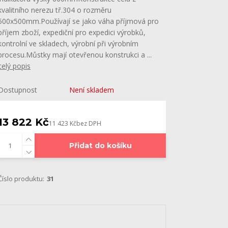
kvalitního nerezu tř.304 o rozměru
500x500mm.Používají se jako váha příjmová pro
příjem zboží, expediční pro expedici výrobků,
kontrolní ve skladech, výrobní při výrobním
procesu.Můstky mají otevřenou konstrukci a ...
celý popis
Dostupnost
Není skladem
13 822 Kč
11 423 Kč
bez DPH
Přidat do košíku
Číslo produktu:
31