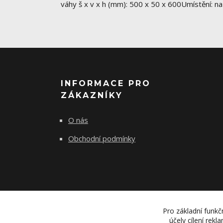
váhy š x v x h (mm): 500 x 50 x 600Umístění: n
INFORMACE PRO
ZÁKAZNÍKY
O nás
Obchodní podmínky
Pro základní funkč
účely cílení rek