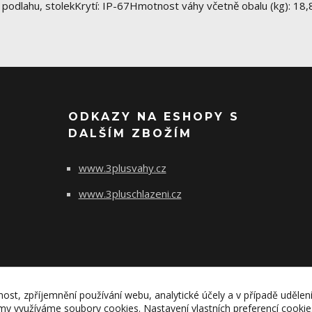
a podlahu, stolekKrytí: IP-67Hmotnost váhy včetně obalu (kg): 18,
ODKAZY NA ESHOPY S
DALŠÍM ZBOŽÍM
www.3plusvahy.cz
www.3pluschlazeni.cz
nost, zpříjemnění používání webu, analytické účely a v případě udělen
lamy využíváme soubory cookies. Nastavení vlastních preferencí cooki