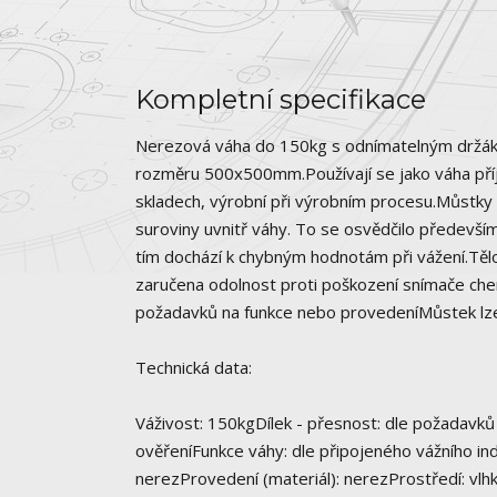
Kompletní specifikace
Nerezová váha do 150kg s odnímatelným držáke
rozměru 500x500mm.Používají se jako váha příjm
skladech, výrobní při výrobním procesu.Můstky
suroviny uvnitř váhy. To se osvědčilo předevš
tím dochází k chybným hodnotám při vážení.Těl
zaručena odolnost proti poškození snímače chem
požadavků na funkce nebo provedeníMůstek lze
Technická data:
Váživost: 150kgDílek - přesnost: dle požadavků
ověřeníFunkce váhy: dle připojeného vážního in
nerezProvedení (materiál): nerezProstředí: vl