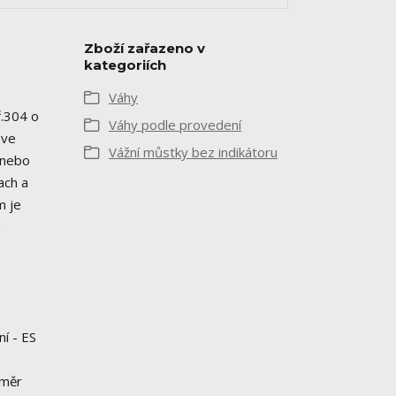
Zboží zařazeno v
kategoriích
Váhy
ř.304 o
Váhy podle provedení
 ve
Vážní můstky bez indikátoru
 nebo
ach a
m je
e
í - ES
změr