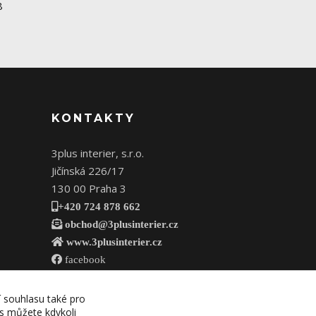
8
KONTAKTY
3plus interier, s.r.o.
Jičínská 226/17
130 00 Praha 3
+420 724 878 662
obchod@3plusinterier.cz
www.3plusinterier.cz
facebook
í souhlasu také pro
es můžete kdykoli