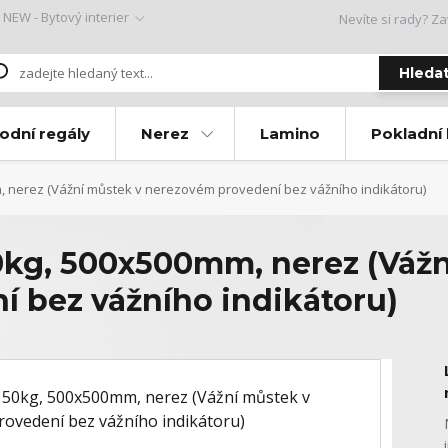
NEW - Bytový interier
Nevíte si rady? Za
Hleda
odní regály
Nerez
Lamino
Pokladní
 nerez (Vážní můstek v nerezovém provedení bez vážního indikátoru)
kg, 500x500mm, nerez (Vážn
 bez vážního indikátoru)