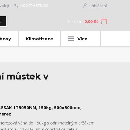
volejte.
+420 724 878 662
Přihlášení
0
ks
za
0,00 Kč
t
 boxy
Klimatizace
Více
í můstek v
LESAK 1T5050NN, 150kg, 500x500mm,
nerez
Nerezová váha do 150kg s odnímatelným držákem
indikátoru výšky 660mmKonstrukce celá z