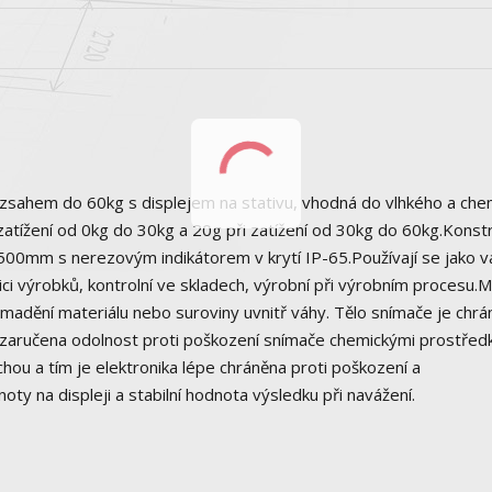
hem do 60kg s displejem na stativu, vhodná do vlhkého a che
zatížení od 0kg do 30kg a 20g při zatížení od 30kg do 60kg.Konst
x500mm s nerezovým indikátorem v krytí IP-65.Používají se jako v
ici výrobků, kontrolní ve skladech, výrobní při výrobním procesu.
omadění materiálu nebo suroviny uvnitř váhy. Tělo snímače je chr
 zaručena odolnost proti poškození snímače chemickými prostřed
hou a tím je elektronika lépe chráněna proti poškození a
ty na displeji a stabilní hodnota výsledku při navážení.