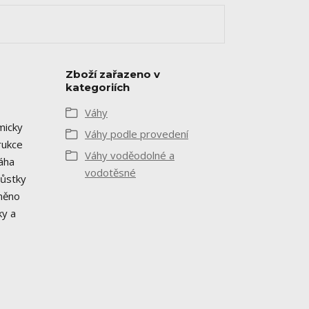
Zboží zařazeno v
kategoriích
Váhy
micky
Váhy podle provedení
rukce
Váhy voděodolné a
áha
vodotěsné
Můstky
áněno
ky a