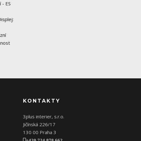
 - ES
isplej:
zní
tnost
KONTAKTY
3plus interier, s.r.o.
Jičínská 226/17
130 00 Praha 3
+420 724 878 662