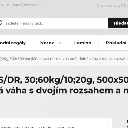
NEW - Bytový interier
Nevíte si rady? Za
Hleda
odní regály
Nerez
Lamino
Pokladní
;20g, 500x500mm (Můstková nerezová voděodolná váha s dvojím rozsah
DR, 30;60kg/10;20g, 500x
á váha s dvojím rozsahem a