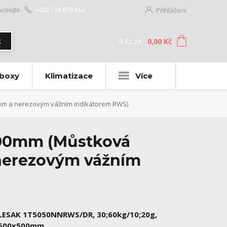
volejte.
+420 724 878 662
Přihlášení
0
ks
za
0,00 Kč
t
 boxy
Klimatizace
Více
em a nerezovým vážním indikátorem RWS)
500mm (Můstková
 nerezovým vážním
LESAK 1T5050NNRWS/DR, 30;60kg/10;20g,
500x500mm