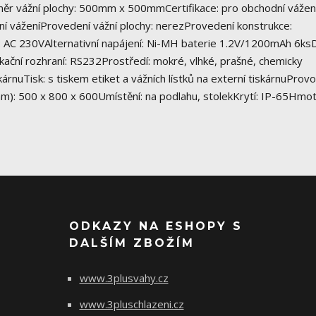
ěr vážní plochy: 500mm x 500mmCertifikace: pro obchodní vážení
tní váženíProvedení vážní plochy: nerezProvedení konstrukce:
: AC 230VAlternativní napájení: Ni-MH baterie 1.2V/1200mAh 6ksD
í rozhraní: RS232Prostředí: mokré, vlhké, prašné, chemicky
kárnuTisk: s tiskem etiket a vážních lístků na externí tiskárnuProvo
mm): 500 x 800 x 600Umístění: na podlahu, stolekKrytí: IP-65Hmo
ODKAZY NA ESHOPY S
DALŠÍM ZBOŽÍM
www.3plusvahy.cz
www.3pluschlazeni.cz