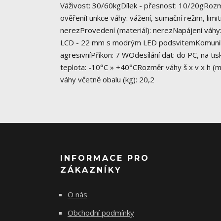
Váživost: 30/60kgDílek - přesnost: 10/20gRozm
ověřeníFunkce váhy: vážení, sumační režim, limi
nerezProvedení (materiál): nerezNapájení váhy
LCD - 22 mm s modrým LED podsvitemKomunikačn
agresivníPříkon: 7 WOdesílání dat: do PC, na tis
teplota: -10°C » +40°CRozměr váhy š x v x h (
váhy včetně obalu (kg): 20,2
INFORMACE PRO
ZÁKAZNÍKY
O nás
Obchodní podmínky