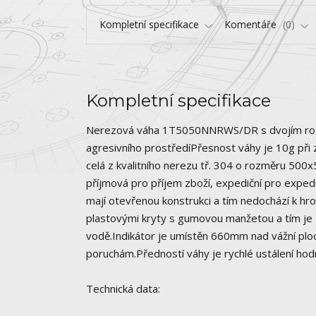
Kompletní specifikace
Komentáře
0
Kompletní specifikace
Nerezová váha 1T5050NNRWS/DR s dvojím rozsa
agresivního prostředíPřesnost váhy je 10g při 
celá z kvalitního nerezu tř. 304 o rozměru 500
příjmová pro příjem zboží, expediční pro exped
mají otevřenou konstrukci a tím nedochází k hr
plastovými kryty s gumovou manžetou a tím je
vodě.Indikátor je umístěn 660mm nad vážní ploc
poruchám.Předností váhy je rychlé ustálení hodno
Technická data: