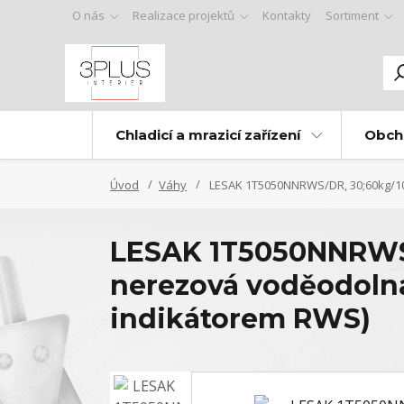
O nás
Realizace projektů
Kontakty
Sortiment
Chladicí a mrazicí zařízení
Obch
Úvod
Váhy
LESAK 1T5050NNRWS/DR, 30;60kg/10
LESAK 1T5050NNRWS/
nerezová voděodoln
indikátorem RWS)