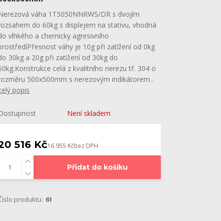
Nerezová váha 1T5050NNRWS/DR s dvojím
rozsahem do 60kg s displejem na stativu, vhodná
do vlhkého a chemicky agresivního
prostředíPřesnost váhy je 10g při zatížení od 0kg
do 30kg a 20g při zatížení od 30kg do
60kg.Konstrukce celá z kvalitního nerezu tř. 304 o
rozměru 500x500mm s nerezovým indikátorem...
celý popis
Dostupnost
Není skladem
20 516 Kč
16 955 Kč
bez DPH
Přidat do košíku
Číslo produktu:
61