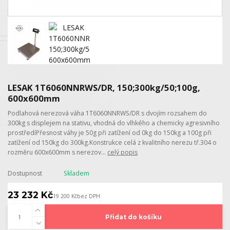
LESAK 1T6060NNRWS/DR, 150;300kg/50;100g,
600x600mm
Podlahová nerezová váha 1T6060NNRWS/DR s dvojím rozsahem do
300kg s displejem na stativu, vhodná do vlhkého a chemicky agresivního
prostředíPřesnost váhy je 50g při zatížení od 0kg do 150kg a 100g při
zatížení od 150kg do 300kg.Konstrukce celá z kvalitního nerezu tř.304 o
rozměru 600x600mm s nerezov...
celý popis
Dostupnost
Skladem
23 232 Kč
19 200 Kč
bez DPH
Přidat do košíku