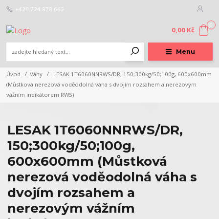
+420 724 878 662
0
0,00 Kč
Menu
Úvod
Váhy
LESAK 1T6060NNRWS/DR, 150;300kg/50;100g, 600x600mm
(Můstková nerezová voděodolná váha s dvojím rozsahem a nerezovým
vážním indikátorem RWS)
LESAK 1T6060NNRWS/DR,
150;300kg/50;100g,
600x600mm (Můstková
nerezová voděodolná váha s
dvojím rozsahem a
nerezovým vážním