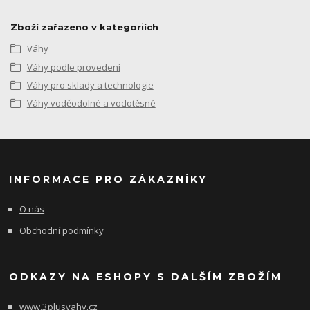
Zboží zařazeno v kategoriích
Váhy
Váhy podle provedení
Váhy pro sklady a technologie
Váhy voděodolné a vodotěsné
INFORMACE PRO ZÁKAZNÍKY
O nás
Obchodní podmínky
ODKAZY NA ESHOPY S DALŠÍM ZBOŽÍM
www.3plusvahy.cz