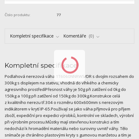
Číslo produktu:
77
Kompletní specifikace
Komentáře
0
Kompletní specifikace
Podlahová nerezová váha 1T6060NNRWS/DR s dvojím rozsahem do
300kg s displejem na stativu, vhodná do vlhkého a chemicky
agresivního prostředíPřesnost váhy je 50g při zatížení od 0kg do
150kg a 100g při zatížení od 150kg do 300kg.Konstrukce celá
z kvalitního nerezu tř.304 o rozměru 600x600mm s nerezovým
indikátorem v krytí IP-65.Používají se jako váha příjmová pro příjem
zboží, expediční pro expedici výrobků, kontrolní ve skladech, výrobní
při výrobním procesu.Můstky mají otevřenou konstrukci a tím
nedochází k hromadění materiálu nebo suroviny uvnitř váhy. Tělo
snímače je chráněno plastovými kryty s gumovou manžetou a tím je