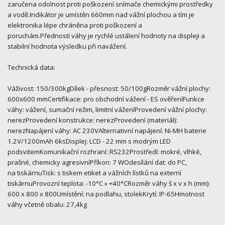
zaručena odolnost proti poškození snímače chemickými prostředky
a vodě.Indikátor je umístěn 660mm nad vážní plochou a tím je
elektronika lépe chráněna proti poškození a
poruchám.Předností váhy je rychlé ustálení hodnoty na displeji a
stabilní hodnota výsledku při navážení.
Technická data:
Váživost: 150/300kgDílek - přesnost: 50/100gRozměr vážní plochy:
600x600 mmCertifikace: pro obchodní vážení - ES ověřeníFunkce
váhy: vážení, sumační režim, limitní váženíProvedení vážní plochy:
nerezProvedení konstrukce: nerezProvedení (materiál):
nerezNapájení váhy: AC 230VAlternativní napájení: Ni-MH baterie
1.2V/1200mAh 6ksDisplej: LCD - 22 mm s modrým LED
podsvitemKomunikační rozhraní: RS232Prostředí: mokré, vlhké,
prašné, chemicky agresivníPříkon: 7 WOdesílání dat: do PC,
na tiskárnuTisk: s tiskem etiket a vážních lístků na externí
tiskárnuProvozní teplota: -10°C » +40°CRozměr váhy š x v x h (mm):
600 x 800 x 800Umístění: na podlahu, stolekKrytí: IP-65Hmotnost
váhy včetně obalu: 27,4kg