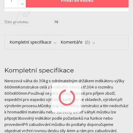
Přidat do košíku
Číslo produktu:
78
Kompletní specifikace
Komentáře
0
Kompletní specifikace
Nerezová váha do 30kg s odnímatelným držákem indikátoru výšky
660mmKonstrukce celá z kvalitního nerezu tř.304 o rozměru
600x800mm.Používají se jako váha příjmová pro příjem zboží,
expediční pro expedici výrobků, kontrolní ve skladech, výrobní při
výrobním procesu.Můstky mají otevřenou konstrukci a tím nedochází
k hromadění materiálu nebo suroviny uvnitř váhyK můstku lze
připojit libovolný indikátor podle požadavků na funkce nebo
provedeníPři zabudování můstku do podlahy doporučujeme
objednat vrchní rovnou desku síly 4mm a rám pro zabudování.