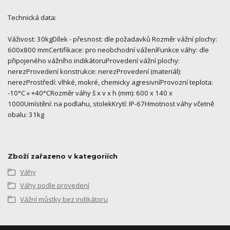
Technická data:
Váživost: 30kgDílek - přesnost: dle požadavků Rozměr vážní plochy:
600x800 mmCertifikace: pro neobchodní váženíFunkce váhy: dle
připojeného vážního indikátoruProvedení vážní plochy:
nerezProvedení konstrukce: nerezProvedení (materiál):
nerezProstředí: vlhké, mokré, chemicky agresivníProvozní teplota:
-10°C » +40°CRozměr váhy š x v x h (mm): 600 x 140 x
1000Umístění: na podlahu, stolekKrytí: IP-67Hmotnost váhy včetně
obalu: 31kg
Zboží zařazeno v kategoriích
Váhy
Váhy podle provedení
Vážní můstky bez indikátoru