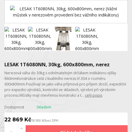
LESAK 1T6080NN, 30kg, 600x800mm, nerez
Nerezová váha do 30kg s odnímatelným držákem indikátoru výšky
660mmKonstrukce celá z kvalitního nerezu tř.304 o rozměru
600x800mm.Používají se jako váha příjmová pro příjem zboží, expediční
pro expedici výrobků, kontrolní ve skladech, výrobní při výrobním
procesu.Můstky mají otevřenou konstrukci a t...
celý popis
Dostupnost
Skladem
22 869 Kč
18 900 Kč
bez DPH