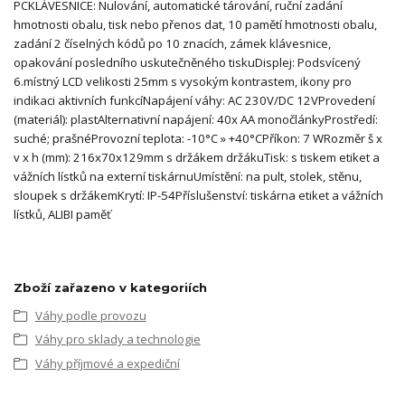
PCKLÁVESNICE: Nulování, automatické tárování, ruční zadání
hmotnosti obalu, tisk nebo přenos dat, 10 pamětí hmotnosti obalu,
zadání 2 číselných kódů po 10 znacích, zámek klávesnice,
opakování posledního uskutečněného tiskuDisplej: Podsvícený
6.místný LCD velikosti 25mm s vysokým kontrastem, ikony pro
indikaci aktivních funkcíNapájení váhy: AC 230V/DC 12VProvedení
(materiál): plastAlternativní napájení: 40x AA monočlánkyProstředí:
suché; prašnéProvozní teplota: -10°C » +40°CPříkon: 7 WRozměr š x
v x h (mm): 216x70x129mm s držákem držákuTisk: s tiskem etiket a
vážních lístků na externí tiskárnuUmístění: na pult, stolek, stěnu,
sloupek s držákemKrytí: IP-54Příslušenství: tiskárna etiket a vážních
lístků, ALIBI paměť
Zboží zařazeno v kategoriích
Váhy podle provozu
Váhy pro sklady a technologie
Váhy příjmové a expediční