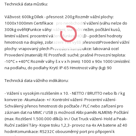
Technická data můstku:
Váživost: 600kg Dílek - přesnost: 200g Rozměr vážní plochy:
1000x1000mm Certifikace: pro neobchodní vážení (váhu nelze do
300kg ověřit)Funkce váhy: vážení, sumační režim, počítání kusů,
limitní vážení. procentní vážení, funkce HOLD - podržení hodnoty
hmotnosti na displeji, zobrazení 10x vyšší přesnostiProvedení vážní
plochy: vrapovaný plech Provedení konstrukce: lakovaná ocel
Provedení (materiál): FE Prostředí: suché; prašné Provozní teplota:
-10°C » +40°C Rozměr váhy š x v x h (mm): 1000 x 90x 1000 Umístění:
na podlahu, do podlahy Krytí: IP-65 Hmotnost váhy (kg): 90
Technická data vážního indikátoru:
- Vážení s vysokým rozlišením x 10. - NETTO / BRUTTO nebo lb / kg
konverze- Akumulace- +/- Kontrolní vážení- Procentní vážení-
Schválený přenos hmotnosti do počítače / PLC nebo zařízení pro
záznam dat na MMC / USB (s možností Alibi paměti ALMEM)- Počítání
(max. Rozlišení 1.500.000 dílků)- In / Out Truck vážení- Hold a Peak-
Ruční zadání Táry- Kopie tisku 1,2,3- provoz na 4x AA baterie až 40
hodinKomunikace: RS232C obousměrný port pro připojení k