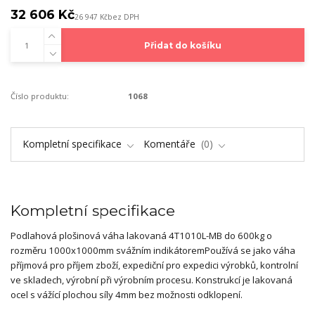
32 606 Kč
26 947 Kč
bez DPH
Přidat do košíku
Číslo produktu:
1068
Kompletní specifikace
Komentáře
0
Kompletní specifikace
Podlahová plošinová váha lakovaná 4T1010L-MB do 600kg o
rozměru 1000x1000mm svážním indikátoremPoužívá se jako váha
příjmová pro příjem zboží, expediční pro expedici výrobků, kontrolní
ve skladech, výrobní při výrobním procesu. Konstrukcí je lakovaná
ocel s vážící plochou síly 4mm bez možnosti odklopení.