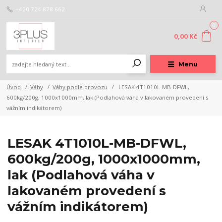
+420 724 878 662
0
0,00 Kč
Menu
Úvod
Váhy
Váhy podle provozu
LESAK 4T1010L-MB-DFWL,
600kg/200g, 1000x1000mm, lak (Podlahová váha v lakovaném provedení s
vážním indikátorem)
LESAK 4T1010L-MB-DFWL,
600kg/200g, 1000x1000mm,
lak (Podlahová váha v
lakovaném provedení s
vážním indikátorem)