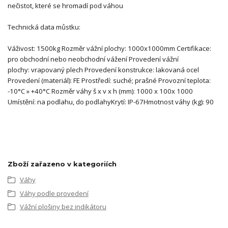
nečistot, které se hromadí pod váhou
Technická data můstku:
Váživost: 1500kg Rozměr vážní plochy: 1000x1000mm Certifikace:
pro obchodní nebo neobchodní vážení Provedení vážní
plochy: vrapovaný plech Provedení konstrukce: lakovaná ocel
Provedení (materiál): FE Prostředí: suché; prašné Provozní teplota:
-10°C » +40°C Rozměr váhy š x v x h (mm): 1000 x 100x 1000
Umístění: na podlahu, do podlahyKrytí: IP-67Hmotnost váhy (kg): 90
Zboží zařazeno v kategoriích
Váhy
Váhy podle provedení
Vážní plošiny bez indikátoru