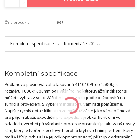
Číslo produktu:
967
Kompletní specifikace
Komentáře
0
Kompletní specifikace
Podlahová plošinová váha lakovaná 4T1010PL do 1500kg o
rozměru 1000x1000mm bez vážního indikátoruVážní indikátor si
můžete vybrat v sekci Vážní indikátory a to podle požadavků na
funkci a provedení. S výběrem indikátoru vám rádi pomůžeme.
Napište rychlý dotaz kliknutím zde⇒Používá se jako váha příjmová
pro příjem zboží, expediční pro expedici výrobků, kontrolní ve
skladech, výrobní při výrobním procesuKonstrukcí je lakovaný nosný
rám, který je tvořen z ocelových profilů krytý vrchním plechem, který
tvoří vážící plochu a lze jej odklopit pro snadný přístup k odstranění