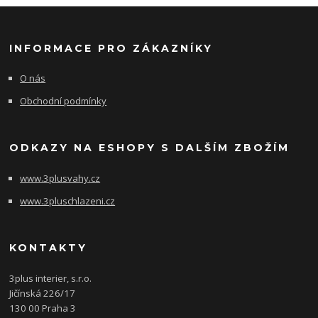
INFORMACE PRO ZÁKAZNÍKY
O nás
Obchodní podmínky
ODKAZY NA ESHOPY S DALŠÍM ZBOŽÍM
www.3plusvahy.cz
www.3pluschlazeni.cz
KONTAKTY
3plus interier, s.r.o.
Jičínská 226/17
130 00 Praha 3