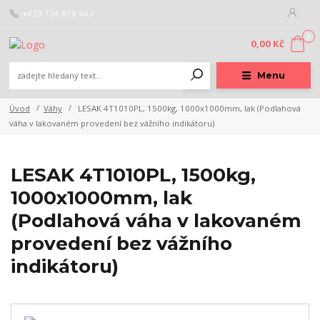
+420 724 878 662
0
0,00 Kč
Menu
Úvod
Váhy
LESAK 4T1010PL, 1500kg, 1000x1000mm, lak (Podlahová
váha v lakovaném provedení bez vážního indikátoru)
LESAK 4T1010PL, 1500kg,
1000x1000mm, lak
(Podlahová váha v lakovaném
provedení bez vážního
indikátoru)