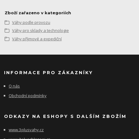
Zboží zařazeno v kategoriích
Váhy podle provozu
Váhy pro sklady a technologie
Váhy příjmové a expediční
INFORMACE PRO ZÁKAZNÍKY
O nás
Obchodní podmínky
ODKAZY NA ESHOPY S DALŠÍM ZBOŽÍM
www.3plusvahy.cz