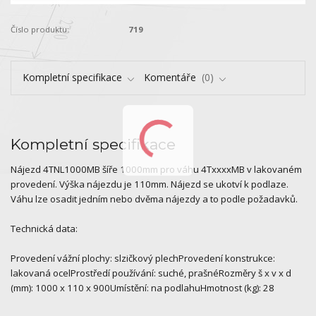
Číslo produktu:
719
Kompletní specifikace
Komentáře
0
Kompletní specifikace
Nájezd 4TNL1000MB šíře 1000mm pro váhu 4TxxxxMB v lakovaném
provedení. Výška nájezdu je 110mm. Nájezd se ukotví k podlaze.
Váhu lze osadit jedním nebo dvěma nájezdy a to podle požadavků.
Technická data:
Provedení vážní plochy: slzičkový plechProvedení konstrukce:
lakovaná ocelProstředí používání: suché, prašnéRozměry š x v x d
(mm): 1000 x 110 x 900Umístění: na podlahuHmotnost (kg): 28