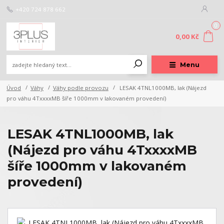
+420 724 878 662
0
0,00 Kč
Menu
Úvod
Váhy
Váhy podle provozu
LESAK 4TNL1000MB, lak (Nájezd
pro váhu 4TxxxxMB šíře 1000mm v lakovaném provedení)
LESAK 4TNL1000MB, lak
(Nájezd pro váhu 4TxxxxMB
šíře 1000mm v lakovaném
provedení)