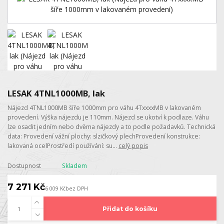
LESAK 4TNL1000MB, lak
Nájezd 4TNL1000MB šíře 1000mm pro váhu 4TxxxxMB v lakovaném
provedení. Výška nájezdu je 110mm. Nájezd se ukotví k podlaze. Váhu
lze osadit jedním nebo dvěma nájezdy a to podle požadavků. Technická
data: Provedení vážní plochy: slzičkový plechProvedení konstrukce:
lakovaná ocelProstředí používání: su...
celý popis
Dostupnost
Skladem
7 271 Kč
6 009 Kč
bez DPH
Přidat do košíku