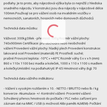
podlahy. Je to proto, aby nájezdová výška byla co nejnižší z hlediska
snadného nájezdu. V konstrukci jsou dva nájezdy v nájezdové délce
100mm.Používají se pro vážení osob na invalidním vozíčku v
nemocnicích, sanatoriích, hospicích nebo domovech důchodců
Technická data můstku:
Váživost: 300kg Dílek - přesnost: 100g Rozměr vážní plochy:
740x900mm Certifikace: pro obchodní nebo neobchodní
vážení Provedení vážní plochy: hladký plech Provedení konstrukce:
lakovaná ocel Provedení (materiál): FE Prostředí: suché;
prašné Provozní teplota: -10°C » +40°C Rozměr váhy š x v x h (mm):
860 x 110x 1100 bez madla a koleček, 1000 x 110 x 1100 s madlem
a kolečkyUmístění: na podlahuKrytí: IP-65 Hmotnost váhy (kg): 70
Technická data vážního indikátoru:
- Vážení s vysokým rozlišením x 10. - NETTO / BRUTTO nebo lb / kg
konverze- Akumulace- +/- Kontrolní vážení- Procentní vážení-
Schválený přenos hmotnosti do počítače / PLC nebo zařízení pro
záznam dat na MMC / USB (s možností Alibi paměti ALMEM)- Počítání