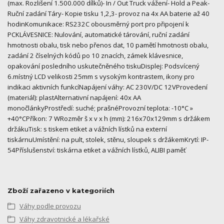
(max. Rozlišení 1.500.000 dílků)- In / Out Truck vážení- Hold a Peak-
Ruční zadání Táry- Kopie tisku 1,2,3- provoz na 4x AA baterie až 40
hodinKomunikace: RS232C obousměrný port pro připojení k
PCKLÁVESNICE: Nulování, automatické tárování, ruční zadání
hmotnosti obalu, tisk nebo přenos dat, 10 pamětí hmotnosti obalu,
zadání 2 číselných kódů po 10 znacích, zámek klávesnice,
opakování posledního uskutečněného tiskuDisplej: Podsvícený
6.místný LCD velikosti 25mm s vysokým kontrastem, ikony pro
indikaci aktivních funkcíNapájení váhy: AC 230V/DC 12VProvedení
(materiál): plastAlternativní napájení: 40x AA
monočlánkyProstředí: suché; prašnéProvozní teplota: -10°C »
+40°CPříkon: 7 WRozměr š x v x h (mm): 216x70x129mm s držákem
držákuTisk: s tiskem etiket a vážních lístků na externí
tiskárnuUmístění: na pult, stolek, stěnu, sloupek s držákemKrytí: IP-
54Příslušenství: tiskárna etiket a vážních lístků, ALIBI paměť
Zboží zařazeno v kategoriích
Váhy podle provozu
Váhy zdravotnické a lékařské