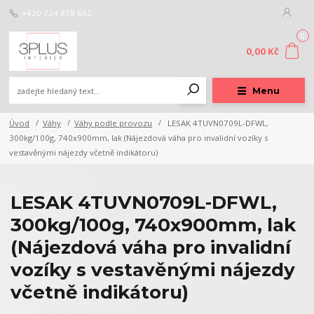
+420 724 878 662
0
0,00 Kč
Menu
Úvod
Váhy
Váhy podle provozu
LESAK 4TUVN0709L-DFWL,
300kg/100g, 740x900mm, lak (Nájezdová váha pro invalidní vozíky s
vestavěnými nájezdy včetně indikátoru)
LESAK 4TUVN0709L-DFWL,
300kg/100g, 740x900mm, lak
(Nájezdová váha pro invalidní
vozíky s vestavěnými nájezdy
včetně indikátoru)