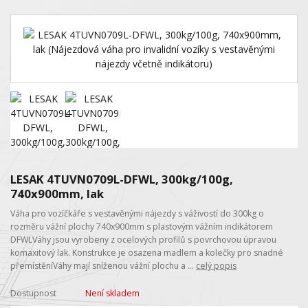
LESAK 4TUVN0709L-DFWL, 300kg/100g,
740x900mm, lak
Váha pro vozíčkáře s vestavěnými nájezdy s váživostí do 300kg o
rozměru vážní plochy 740x900mm s plastovým vážním indikátorem
DFWLVáhy jsou vyrobeny z ocelových profilů s povrchovou úpravou
komaxitový lak. Konstrukce je osazena madlem a kolečky pro snadné
přemístěníVáhy mají sníženou vážní plochu a ...
celý popis
Dostupnost
Není skladem