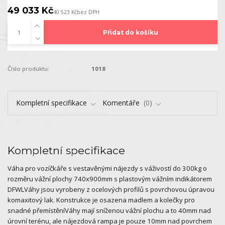
49 033 Kč
40 523 Kč
bez DPH
Přidat do košíku
Číslo produktu:
1018
Kompletní specifikace
Komentáře
0
Kompletní specifikace
Váha pro vozíčkáře s vestavěnými nájezdy s váživostí do 300kg o
rozměru vážní plochy 740x900mm s plastovým vážním indikátorem
DFWLVáhy jsou vyrobeny z ocelových profilů s povrchovou úpravou
komaxitový lak. Konstrukce je osazena madlem a kolečky pro
snadné přemístěníVáhy mají sníženou vážní plochu a to 40mm nad
úrovní terénu, ale nájezdová rampa je pouze 10mm nad povrchem