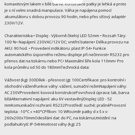
komaxitovým lakem v bílé barvě. Konstrukce patky je lehká a proto
je s ní velmi snadná manipulace. Váha je napájena pomocí
akumulátoru s dobou provozu 90 hodin, nebo přes síťový adaptér
230V/12V.
Charakteristika:• Displej - Výborně čitelný LED 52mm • Rozsah Táry:
100 %• Napájení: 230VAC/12V DC; vnitřní baterie• Délka provozu na
AKU: 90 hod. • Provedení indikátoru: plast IP-54• Funkce
automatického úsporného režimu displeje při nečinnosti• RS232 pro
přenos dat na tiskárnu nebo PC• Maximální šíře kola 110mm• Pro
kola průměru od 50 do 180mmTechnická data:
Váživost (kg): 300Dílek - přesnost (g): 100Certifikace: pro kontrolní i
obchodní váženíFunkce váhy: vážení, sumační režimNapájení váhy:
AC 230VProvedení: kovová konstrukcePovrchová úprava: lak, barva
bíláAlternativní napájení: aku 6V vestavěnýDisplej: LED - 52
mmKomunikační rozhraní: RS232Prostředí: suché; prašnéProvozní
teplota: -10°C » +40°CPříkon: 10 WRozměr patky d x š x v:
260x200x70mmOdesílání dat: do PC, na tiskárnuUmístění: na
podlahuKrytí: IP-54Hmotnost váhy (kg): 25