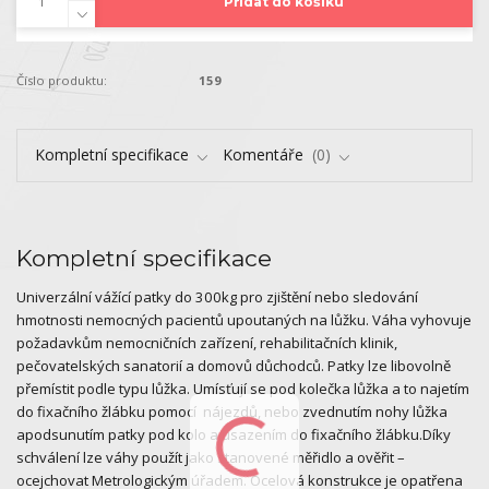
Přidat do košíku
Číslo produktu:
159
Kompletní specifikace
Komentáře
0
Kompletní specifikace
Univerzální vážící patky do 300kg pro zjištění nebo sledování
hmotnosti nemocných pacientů upoutaných na lůžku. Váha vyhovuje
požadavkům nemocničních zařízení, rehabilitačních klinik,
pečovatelských sanatorií a domovů důchodců. Patky lze libovolně
přemístit podle typu lůžka. Umísťují se pod kolečka lůžka a to najetím
do fixačního žlábku pomocí nájezdů, nebo zvednutím nohy lůžka
apodsunutím patky pod kolo a usazením do fixačního žlábku.Díky
schválení lze váhy použít jako stanovené měřidlo a ověřit –
ocejchovat Metrologickým úřadem. Ocelová konstrukce je opatřena