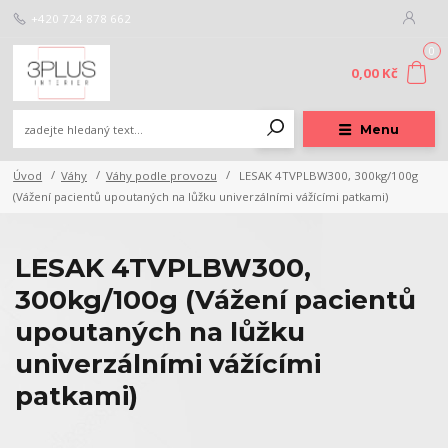
+420 724 878 662
0
0,00 Kč
Menu
Úvod
Váhy
Váhy podle provozu
LESAK 4TVPLBW300, 300kg/100g
(Vážení pacientů upoutaných na lůžku univerzálními vážícími patkami)
LESAK 4TVPLBW300,
300kg/100g (Vážení pacientů
upoutaných na lůžku
univerzálními vážícími
patkami)