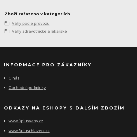
Zboží zařazeno v kategoriích
Váhy podle provozu
Váhy zdravotnické a lékařské
INFORMACE PRO ZÁKAZNÍKY
O nás
Obchodní podmínky
ODKAZY NA ESHOPY S DALŠÍM ZBOŽÍM
www.3plusvahy.cz
www.3pluschlazeni.cz