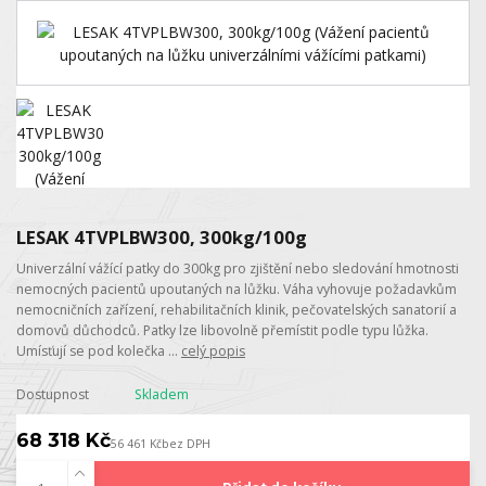
LESAK 4TVPLBW300, 300kg/100g
Univerzální vážící patky do 300kg pro zjištění nebo sledování hmotnosti
nemocných pacientů upoutaných na lůžku. Váha vyhovuje požadavkům
nemocničních zařízení, rehabilitačních klinik, pečovatelských sanatorií a
domovů důchodců. Patky lze libovolně přemístit podle typu lůžka.
Umísťují se pod kolečka ...
celý popis
Dostupnost
Skladem
68 318 Kč
56 461 Kč
bez DPH