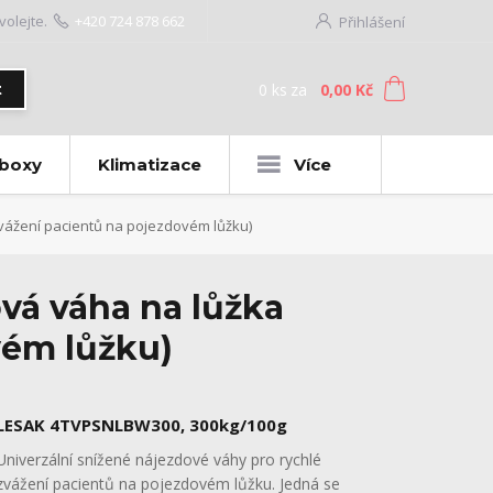
volejte.
+420 724 878 662
Přihlášení
0
ks
za
0,00 Kč
t
 boxy
Klimatizace
Více
ážení pacientů na pojezdovém lůžku)
á váha na lůžka
ém lůžku)
LESAK 4TVPSNLBW300, 300kg/100g
Univerzální snížené nájezdové váhy pro rychlé
zvážení pacientů na pojezdovém lůžku. Jedná se