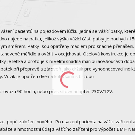
vážení pacientů na pojezdovém lůžku. Jedná se vážící patky, kter
no najede na patku, jelikož výška vážící části patky je pouhých 
lným směrem. Patky jsou opatřeny madlem pro snadné přenášení.
stanovené měřidlo a ověřit – ocejchovat. Ocelová konstrukce je o
ky je lehká a proto je s ní velmi snadná manipulace.Součástí dodá
í patek při přepravě a zároveň jako držák pro vyhodnocovací indik
y. Vozík je opatřen dvěma kolečkami s brzdou.
provozu 90 hodin, nebo přes síťový adaptér 230V/12V.
ze, popř. založení nového- Po usazení pacienta na vážící zařízení 
atabáze a hmotnostní údaj z vážícího zařízení pro výpočet BMI- Ná