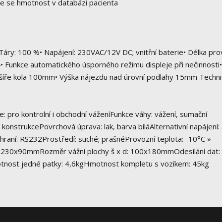
uje se hmotnost v databázi pacienta
Táry: 100 %• Napájení: 230VAC/12V DC; vnitřní baterie• Délka pr
54• Funkce automatického úsporného režimu displeje při nečinnost
 šíře kola 100mm• Výška nájezdu nad úrovní podlahy 15mm Techni
e: pro kontrolní i obchodní váženíFunkce váhy: vážení, sumační
onstrukcePovrchová úprava: lak, barva bíláAlternativní napájení:
raní: RS232Prostředí: suché; prašnéProvozní teplota: -10°C »
6x230x90mmRozměr vážní plochy š x d: 100x180mmOdesílání dat:
motnost jedné patky: 4,6kgHmotnost kompletu s vozíkem: 45kg