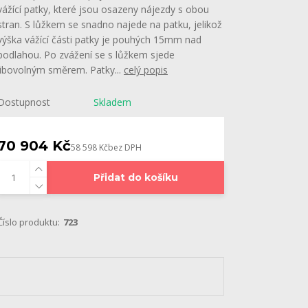
vážící patky, které jsou osazeny nájezdy s obou
stran. S lůžkem se snadno najede na patku, jelikož
výška vážící části patky je pouhých 15mm nad
podlahou. Po zvážení se s lůžkem sjede
libovolným směrem. Patky...
celý popis
Dostupnost
Skladem
70 904 Kč
58 598 Kč
bez DPH
Přidat do košíku
Číslo produktu:
723