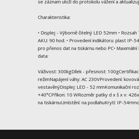
se záznam uloží do protokolu vážení a aktualiz
Charakteristika:
• Displej - Výborně čitelný LED 52mm • Rozsah 
AKU: 90 hod. • Provedení indikátoru: plast IP-
pro přenos dat na tiskárnu nebo PC• Maximální
data:
Váživost: 300kgDílek - přesnost: 100gCertifikac
režimNapájení váhy: AC 230VProvedení: kovová k
vestavěnýDisplej: LED - 52 mmKomunikační rozh
+40°CPříkon: 10 WRozměr patky d x š x v: 42
na tiskárnuUmístění: na podlahuKrytí: IP-54H