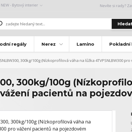
NEW - Bytový interier
Nevíte si rady? Za
Hleda
odní regály
Nerez
Lamino
Pokladní
NLBW300, 300kg/100g (Nízkoprofilová váha na lůžka 4TVPSNLBW300 pro v
, 300kg/100g (Nízkoprofilov
ážení pacientů na pojezdov