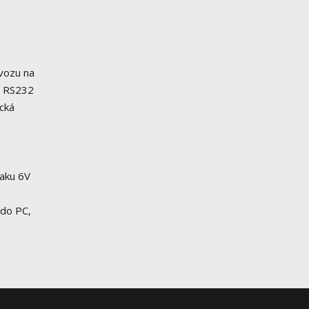
ovozu na
i• RS232
cká
 aku 6V
 do PC,