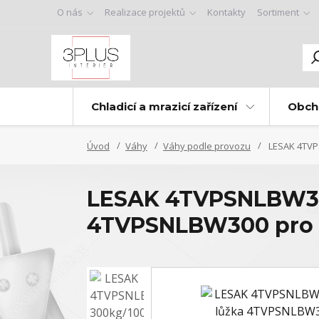
O nás
Realizace projektů
Kontakty
Sortiment
Chladicí a mrazicí zařízení
Obch
Úvod
Váhy
Váhy podle provozu
LESAK 4TVPS
LESAK 4TVPSNLBW300
4TVPSNLBW300 pro v