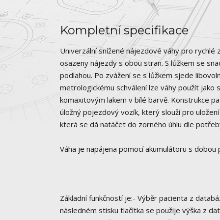
Kompletní specifikace
Univerzální snížené nájezdové váhy pro rychlé z
osazeny nájezdy s obou stran. S lůžkem se snad
podlahou. Po zvážení se s lůžkem sjede libovo
metrologickému schválení lze váhy použít jako 
komaxitovým lakem v bílé barvě. Konstrukce pat
úložný pojezdový vozík, který slouží pro uložen
která se dá natáčet do zorného úhlu dle potřeb
Váha je napájena pomocí akumulátoru s dobou 
Základní funkčností je:- Výběr pacienta z databá
následném stisku tlačítka se použije výška z d