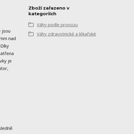
Zboží zařazeno v
kategoriích
Váhy podle provozu
é jsou
Váhy zdravotnické a lékařské
15mm nad
 Díky
patřena
vky je
átor,
a
sledně