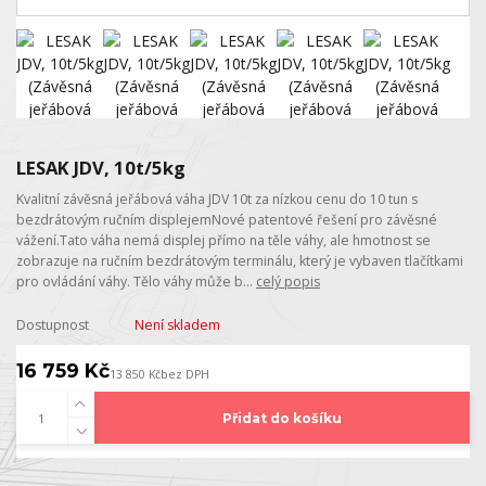
LESAK JDV, 10t/5kg
Kvalitní závěsná jeřábová váha JDV 10t za nízkou cenu do 10 tun s
bezdrátovým ručním displejemNové patentové řešení pro závěsné
vážení.Tato váha nemá displej přímo na těle váhy, ale hmotnost se
zobrazuje na ručním bezdrátovým terminálu, který je vybaven tlačítkami
pro ovládání váhy. Tělo váhy může b...
celý popis
Dostupnost
Není skladem
16 759 Kč
13 850 Kč
bez DPH
Přidat do košíku