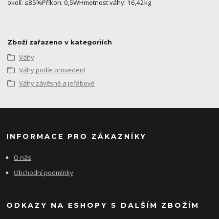
okolí: ≤85%Příkon: 0,5WHmotnost váhy: 16,42kg
Zboží zařazeno v kategoriích
Váhy
Váhy podle provedení
Váhy závěsné a jeřábové
INFORMACE PRO ZÁKAZNÍKY
O nás
Obchodní podmínky
ODKAZY NA ESHOPY S DALŠÍM ZBOŽÍM