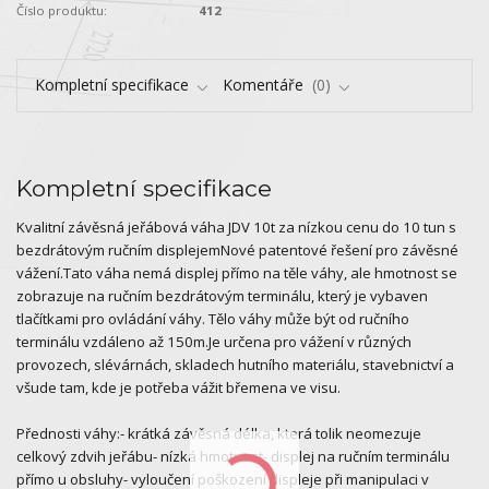
Číslo produktu:
412
Kompletní specifikace
Komentáře
0
Kompletní specifikace
Kvalitní závěsná jeřábová váha JDV 10t za nízkou cenu do 10 tun s
bezdrátovým ručním displejemNové patentové řešení pro závěsné
vážení.Tato váha nemá displej přímo na těle váhy, ale hmotnost se
zobrazuje na ručním bezdrátovým terminálu, který je vybaven
tlačítkami pro ovládání váhy. Tělo váhy může být od ručního
terminálu vzdáleno až 150m.Je určena pro vážení v různých
provozech, slévárnách, skladech hutního materiálu, stavebnictví a
všude tam, kde je potřeba vážit břemena ve visu.
Přednosti váhy:- krátká závěsná délka, která tolik neomezuje
celkový zdvih jeřábu- nízká hmotnost- displej na ručním terminálu
přímo u obsluhy- vyloučení poškození displeje při manipulaci v