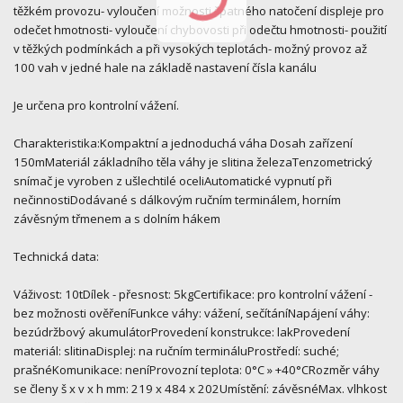
těžkém provozu- vyloučení možnosti špatného natočení displeje pro
odečet hmotnosti- vyloučení chybovosti při odečtu hmotnosti- použití
v těžkých podmínkách a při vysokých teplotách- možný provoz až
100 vah v jedné hale na základě nastavení čísla kanálu
Je určena pro kontrolní vážení.
Charakteristika:Kompaktní a jednoduchá váha Dosah zařízení
150mMateriál základního těla váhy je slitina železaTenzometrický
snímač je vyroben z ušlechtilé oceliAutomatické vypnutí při
nečinnostiDodávané s dálkovým ručním terminálem, horním
závěsným třmenem a s dolním hákem
Technická data:
Váživost: 10tDílek - přesnost: 5kgCertifikace: pro kontrolní vážení -
bez možnosti ověřeníFunkce váhy: vážení, sečítáníNapájení váhy:
bezúdržbový akumulátorProvedení konstrukce: lakProvedení
materiál: slitinaDisplej: na ručním termináluProstředí: suché;
prašnéKomunikace: neníProvozní teplota: 0°C » +40°CRozměr váhy
se členy š x v x h mm: 219 x 484 x 202Umístění: závěsnéMax. vlhkost