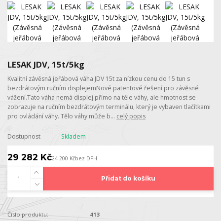
LESAK JDV, 15t/5kg
Kvalitní závěsná jeřábová váha JDV 15t za nízkou cenu do 15 tun s
bezdrátovým ručním displejemNové patentové řešení pro závěsné
vážení.Tato váha nemá displej přímo na těle váhy, ale hmotnost se
zobrazuje na ručním bezdrátovým terminálu, který je vybaven tlačítkami
pro ovládání váhy. Tělo váhy může b...
celý popis
Dostupnost
Skladem
29 282 Kč
24 200 Kč
bez DPH
Přidat do košíku
Číslo produktu:
413