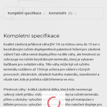
Kompletní specifikace
Komentáře
0
Kompletní specifikace
Kvalitní závěsná jeřábová váha JDV 15t za nízkou cenu do 15 tun s
bezdrátovým ručním displejemNové patentové řešení pro závěsné
vážení.Tato váha nemá displej přímo na těle váhy, ale hmotnost se
zobrazuje na ručním bezdrátovým terminálu, který je vybaven
tlačítkami pro ovládání váhy. Tělo váhy může být od ručního
terminálu vzdáleno až 150m.Je určena pro vážení v různých
provozech, slévárnách, skladech hutního materiálu, stavebnictví a
všude tam, kde je potřeba vážit břemena ve visu.
Přednosti váhy:- krátká závěsná délka, která tolik neomezuje
celkový zdvih jeřábu- nízká hmotnost- displej na ručním terminálu
přímo u obsluhy- vyloučení poškození displeje při manipulaci v
těžkém provozu- vyloučení možnosti špatného natočení displeje pro