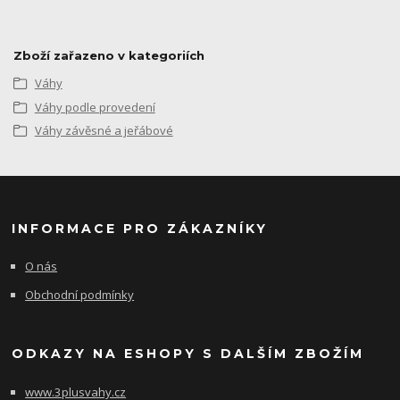
Zboží zařazeno v kategoriích
Váhy
Váhy podle provedení
Váhy závěsné a jeřábové
INFORMACE PRO ZÁKAZNÍKY
O nás
Obchodní podmínky
ODKAZY NA ESHOPY S DALŠÍM ZBOŽÍM
www.3plusvahy.cz