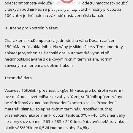
odečet hmotnosti- vyloučení chybovosti při odečtu hmotnosti- použití
v těžkých podmínkách a při vysokých teplotách- možný provoz až
100 vah v jedné hale na základě nastavení čísla kanálu
Je určena pro kontrolní vážení.
Charakteristika:Kompaktní a jednoduchá váha Dosah zařízení
150mMateriál základního těla váhy je slitina železaTenzometrický
snímač je vyroben z ušlechtilé oceliAutomatické vypnutí při
nečinnostiDodávané s dálkovým ručním terminálem, horním
závěsným třmenem a s dolním hákem
Technická data:
Váživost: 15tDílek - přesnost: 5kgCertifikace: pro kontrolní vážení -
bez možnosti ověřeníFunkce váhy: vážení, sečítáníNapájení váhy:
bezúdržbový akumulátorProvedení konstrukce: lakProvedení
materiál: slitinaDisplej: na ručním termináluProstředí: suché;
prašnéKomunikace: neníProvozní teplota: 0°C » +40°CRozměr váhy
se členy š x v x h mm: 263 x 585 x 210Umístění: závěsnéMax. vlhkost
okolí: ≤85%Příkon: 0,5WHmotnost váhy: 24,8kg