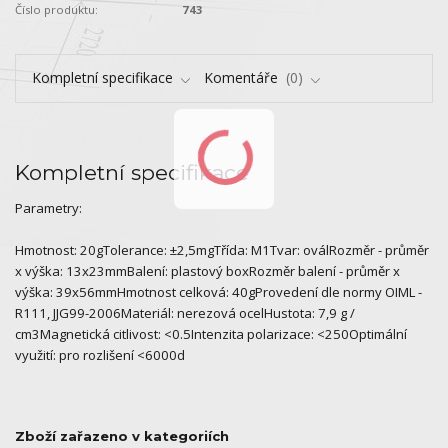
Číslo produktu:
743
Kompletní specifikace
Komentáře
0
Kompletní specifikace
Parametry:
Hmotnost: 20gTolerance: ±2,5mgTřída: M1Tvar: oválRozměr - průměr
x výška: 13x23mmBalení: plastový boxRozměr balení - průměr x
výška: 39x56mmHmotnost celková: 40gProvedení dle normy OIML -
R111, JJG99-2006Materiál: nerezová ocelHustota: 7,9 g /
cm3Magnetická citlivost: <0.5Intenzita polarizace: <250Optimální
využití: pro rozlišení <6000d
Zboží zařazeno v kategoriích