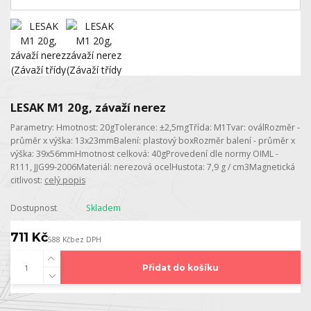
LESAK M1 20g, závaží nerez
Parametry: Hmotnost: 20gTolerance: ±2,5mgTřída: M1Tvar: oválRozměr -
průměr x výška: 13x23mmBalení: plastový boxRozměr balení - průměr x
výška: 39x56mmHmotnost celková: 40gProvedení dle normy OIML -
R111, JJG99-2006Materiál: nerezová ocelHustota: 7,9 g / cm3Magnetická
citlivost:
celý popis
Dostupnost
Skladem
711 Kč
588 Kč
bez DPH
Přidat do košíku