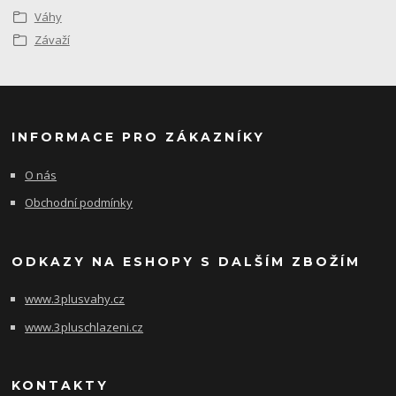
Váhy
Závaží
INFORMACE PRO ZÁKAZNÍKY
O nás
Obchodní podmínky
ODKAZY NA ESHOPY S DALŠÍM ZBOŽÍM
www.3plusvahy.cz
www.3pluschlazeni.cz
KONTAKTY