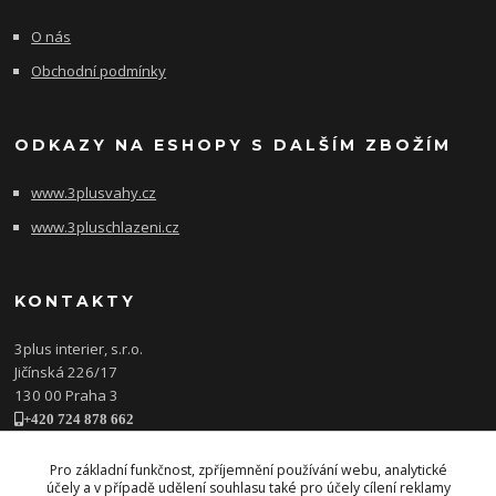
O nás
Obchodní podmínky
ODKAZY NA ESHOPY S DALŠÍM ZBOŽÍM
www.3plusvahy.cz
www.3pluschlazeni.cz
KONTAKTY
3plus interier, s.r.o.
Jičínská 226/17
130 00 Praha 3
+420 724 878 662
obchod@3plusinterier.cz
www.3plusinterier.cz
Pro základní funkčnost, zpříjemnění používání webu, analytické
účely a v případě udělení souhlasu také pro účely cílení reklamy
facebook