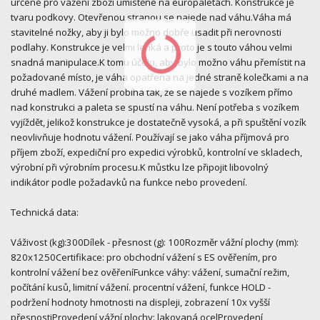
určené pro vážení zboží umístěné na europaletách. Konstrukce je
tvaru podkovy. Otevřenou stranou se najede nad váhu.Váha má
stavitelné nožky, aby ji bylo možno dobře usadit při nerovnosti
podlahy. Konstrukce je velmi lehká a proto je s touto váhou velmi
snadná manipulace.K tomu účelu, aby bylo možno váhu přemístit na
požadované místo, je váha opatřena na jedné straně kolečkami a na
druhé madlem. Vážení probíhá tak, že se najede s vozíkem přímo
nad konstrukci a paleta se spustí na váhu. Není potřeba s vozíkem
vyjíždět, jelikož konstrukce je dostatečně vysoká, a při spuštění vozík
neovlivňuje hodnotu vážení. Používají se jako váha příjmová pro
příjem zboží, expediční pro expedici výrobků, kontrolní ve skladech,
výrobní při výrobním procesu.K můstku lze připojit libovolný
indikátor podle požadavků na funkce nebo provedení.
Technická data:
Váživost (kg):300Dílek - přesnost (g): 100Rozměr vážní plochy (mm):
820x1250Certifikace: pro obchodní vážení s ES ověřením, pro
kontrolní vážení bez ověřeníFunkce váhy: vážení, sumační režim,
počítání kusů, limitní vážení. procentní vážení, funkce HOLD -
podržení hodnoty hmotnosti na displeji, zobrazení 10x vyšší
přesnostiProvedení vážní plochy: lakovaná ocelProvedení