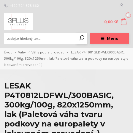
+420 724 878 662
0
0,00 Kč
Menu
Úvod
Váhy
Váhy podle provozu
LESAK P4T0812LDFWL/300BASIC,
300kg/100g, 820x1250mm, lak (Paletová váha tvaru podkovy na europalety v
lakovaném provedení, )
LESAK
P4T0812LDFWL/300BASIC,
300kg/100g, 820x1250mm,
lak (Paletová váha tvaru
podkovy na europalety v