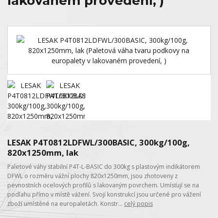
lakovaném provedení, )
LESAK P4T0812LDFWL/300BASIC, 300kg/100g,
820x1250mm, lak
Paletové váhy stabilní P4T-L-BASIC do 300kg s plastovým indikátorem
DFWL o rozměru vážní plochy 820x1250mm, jsou zhotoveny z
pevnostních ocelových profilů s lakovaným povrchem. Umísťují se na
podlahu přímo v místě vážení. Svojí konstrukcí jsou určené pro vážení
zboží umístěné na europaletách. Konstr...
celý popis