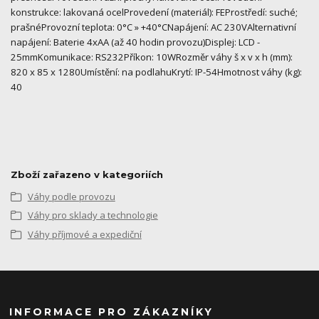
konstrukce: lakovaná ocelProvedení (materiál): FEProstředí: suché;
prašnéProvozní teplota: 0°C » +40°CNapájení: AC 230VAlternativní
napájení: Baterie 4xAA (až 40 hodin provozu)Displej: LCD -
25mmKomunikace: RS232Příkon: 10WRozměr váhy š x v x h (mm):
820 x 85 x 1280Umístění: na podlahuKrytí: IP-54Hmotnost váhy (kg):
40
Zboží zařazeno v kategoriích
Váhy podle provozu
Váhy pro sklady a technologie
Váhy příjmové a expediční
INFORMACE PRO ZÁKAZNÍKY