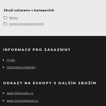
Zboží zařazeno v kategoriích
Nerez
nerezové pracovní stoly
INFORMACE PRO ZÁKAZNÍKY
O nás
Obchodní podmínky
ODKAZY NA ESHOPY S DALŠÍM ZBOŽÍM
www.3plusvahy.cz
www.3pluschlazeni.cz