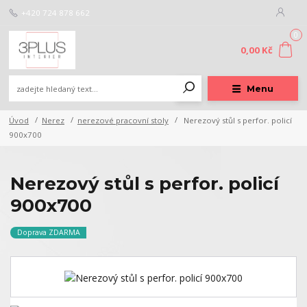
+420 724 878 662
0
0,00 Kč
Menu
Úvod
Nerez
nerezové pracovní stoly
Nerezový stůl s perfor. policí
900x700
Nerezový stůl s perfor. policí
900x700
Doprava ZDARMA