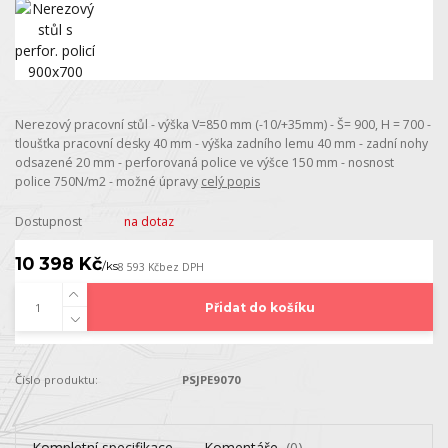
Nerezový pracovní stůl - výška V=850 mm (-10/+35mm) - Š= 900, H = 700 -
tloušťka pracovní desky 40 mm - výška zadního lemu 40 mm - zadní nohy
odsazené 20 mm - perforovaná police ve výšce 150 mm - nosnost
police 750N/m2 - možné úpravy
celý popis
Dostupnost
na dotaz
10 398 Kč
/
ks
8 593 Kč
bez DPH
Přidat do košíku
Číslo produktu:
PSJPE9070
Kompletní specifikace
Komentáře
0