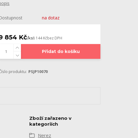
popis
Dostupnost
na dotaz
9 854 Kč
/
ks
8 144 Kč
bez DPH
Přidat do košíku
Číslo produktu:
PSJP10070
Zboží zařazeno v
kategoriích
Nerez