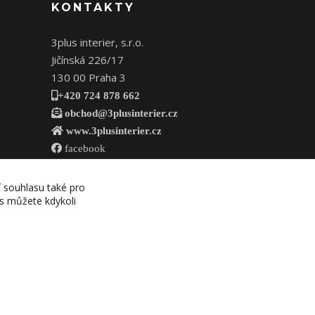
KONTAKTY
3plus interier, s.r.o.
Jičínská 226/17
130 00 Praha 3
+420 724 878 662
obchod@3plusinterier.cz
www.3plusinterier.cz
facebook
í souhlasu také pro
es můžete kdykoli