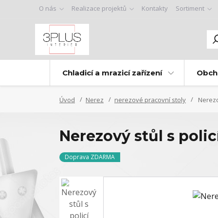
O nás
Realizace projektů
Kontakty
Sortiment
Chladicí a mrazicí zařízení
Obch
Úvod
Nerez
nerezové pracovní stoly
Nerezov
Nerezový stůl s poli
Doprava ZDARMA