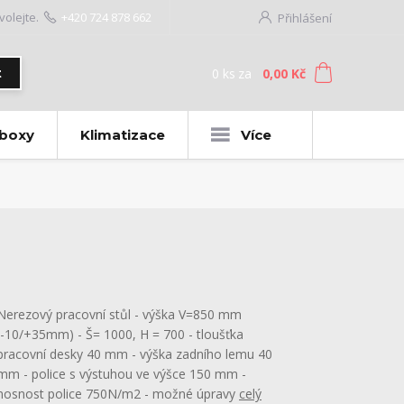
volejte.
+420 724 878 662
Přihlášení
0
ks
za
0,00 Kč
t
 boxy
Klimatizace
Více
Nerezový pracovní stůl - výška V=850 mm
(-10/+35mm) - Š= 1000, H = 700 - tloušťka
pracovní desky 40 mm - výška zadního lemu 40
mm - police s výstuhou ve výšce 150 mm -
nosnost police 750N/m2 - možné úpravy
celý