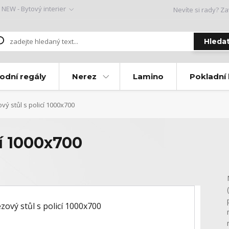
NEW - Bytový interier
Nevíte si rady? Za
Hleda
odní regály
Nerez
Lamino
Pokladní
ý stůl s policí 1000x700
cí 1000x700