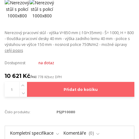
Nerezový pracovní stůl - výška V=850 mm (-10/+35mm) - Š= 1000, H = 800
- tloušťka pracovní desky 40 mm - výška zadního lemu 40 mm - police s
výstuhou ve výšce 150 mm - nosnost police 750N/m2 - možné úpravy
celý popis
Dostupnost
na dotaz
10 621 Kč
/
ks
8 778 Kč
bez DPH
Přidat do košíku
Číslo produktu:
PSJP10080
Kompletní specifikace
Komentáře
0