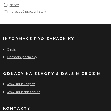
Nerez
nerezové pracovní stoly
INFORMACE PRO ZÁKAZNÍKY
O nás
Obchodní podmínky
ODKAZY NA ESHOPY S DALŠÍM ZBOŽÍM
www.3plusvahy.cz
www.3pluschlazeni.cz
KONTAKTY