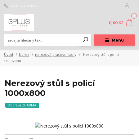
+420 724 878 662
0
0,00 Kč
Menu
Úvod
Nerez
nerezové pracovní stoly
Nerezový stůl s policí
1000x800
Nerezový stůl s policí
1000x800
Doprava ZDARMA