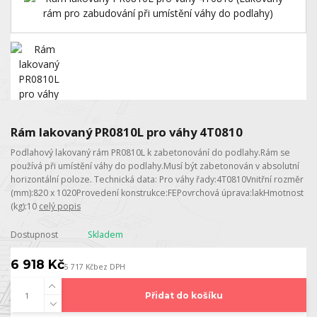
Rám lakovaný PR0810L pro váhy 4T0810
Podlahový lakovaný rám PR0810L k zabetonování do podlahy.Rám se
používá při umístění váhy do podlahy.Musí být zabetonován v absolutní
horizontální poloze. Technická data: Pro váhy řady:4T0810Vnitřní rozměr
(mm):820 x 1020Provedení konstrukce:FEPovrchová úprava:lakHmotnost
(kg):10
celý popis
Dostupnost
Skladem
6 918 Kč
5 717 Kč
bez DPH
Přidat do košíku