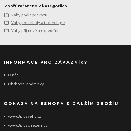
Zboží zařazeno v kategoriích
Váhy podle provozu
Váhy pro sklady a technologie
Váhy příjmové a expediční
INFORMACE PRO ZÁKAZNÍKY
O nás
Obchodní podmínky
ODKAZY NA ESHOPY S DALŠÍM ZBOŽÍM
www.3plusvahy.cz
www.3pluschlazeni.cz