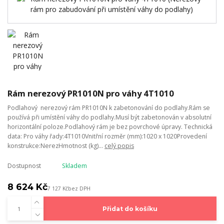
Rám nerezový PR1010N pro váhy 4T1010
Podlahový nerezový rám PR1010N k zabetonování do podlahy.Rám se
používá při umístění váhy do podlahy.Musí být zabetonován v absolutní
horizontální poloze.Podlahový rám je bez povrchové úpravy. Technická
data: Pro váhy řady:4T1010Vnitřní rozměr (mm):1020 x 1020Provedení
konstrukce:NerezHmotnost (kg)...
celý popis
Dostupnost
Skladem
8 624 Kč
7 127 Kč
bez DPH
Přidat do košíku