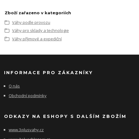
Zboží zařazeno v kategoriích
Váhy podle provozu
Váhy pro sklady a technologie
Váhy příjmové a expediční
INFORMACE PRO ZÁKAZNÍKY
O nás
Obchodní podmínky
ODKAZY NA ESHOPY S DALŠÍM ZBOŽÍM
www.3plusvahy.cz