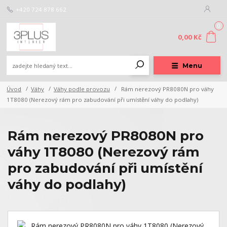
+420 724 878 662
0
0,00 Kč
Menu
Úvod
Váhy
Váhy podle provozu
Rám nerezový PR8080N pro váhy
1T8080 (Nerezový rám pro zabudování při umístění váhy do podlahy)
Rám nerezový PR8080N pro
váhy 1T8080 (Nerezový rám
pro zabudování při umístění
váhy do podlahy)