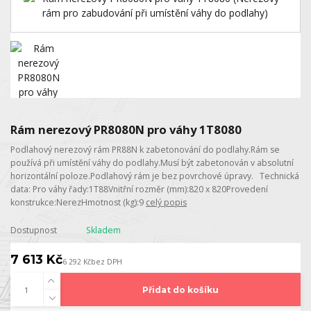
Rám nerezový PR8080N pro váhy 1T8080
Podlahový nerezový rám PR88N k zabetonování do podlahy.Rám se
používá při umístění váhy do podlahy.Musí být zabetonován v absolutní
horizontální poloze.Podlahový rám je bez povrchové úpravy. Technická
data: Pro váhy řady:1T88Vnitřní rozměr (mm):820 x 820Provedení
konstrukce:NerezHmotnost (kg):9
celý popis
Dostupnost
Skladem
7 613 Kč
6 292 Kč
bez DPH
Přidat do košíku