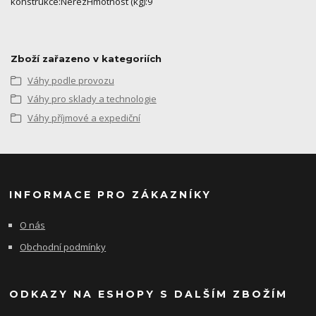
konstrukce:NerezHmotnost (kg):9
Zboží zařazeno v kategoriích
Váhy podle provozu
Váhy pro sklady a technologie
Váhy příjmové a expediční
INFORMACE PRO ZÁKAZNÍKY
O nás
Obchodní podmínky
ODKAZY NA ESHOPY S DALŠÍM ZBOŽÍM