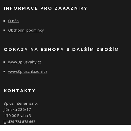
INFORMACE PRO ZÁKAZNÍKY
O nás
Obchodní podmínky
ODKAZY NA ESHOPY S DALŠÍM ZBOŽÍM
www.3plusvahy.cz
www.3pluschlazeni.cz
KONTAKTY
3plus interier, s.r.o.
Jičínská 226/17
130 00 Praha 3
+420 724 878 662
obchod@3plusinterier.cz