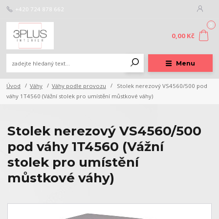
+420 724 878 662
0
0,00 Kč
Menu
Úvod
Váhy
Váhy podle provozu
Stolek nerezový VS4560/500 pod
váhy 1T4560 (Vážní stolek pro umístění můstkové váhy)
Stolek nerezový VS4560/500
pod váhy 1T4560 (Vážní
stolek pro umístění
můstkové váhy)