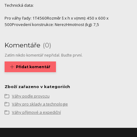
Technická data:
Pro váhy řady: 1T4560Rozměr š x h x v(mm): 450 x 600 x
500Provedení konstrukce: NerezHmotnost (kg): 7,5
Komentáře
0
Zatím nikdo komentář nepřidal. Buďte první.
Přidat komentář
Zboží zařazeno v kategoriích
Váhy podle provozu
Váhy pro sklady a technologie
Váhy příjmové a expediční