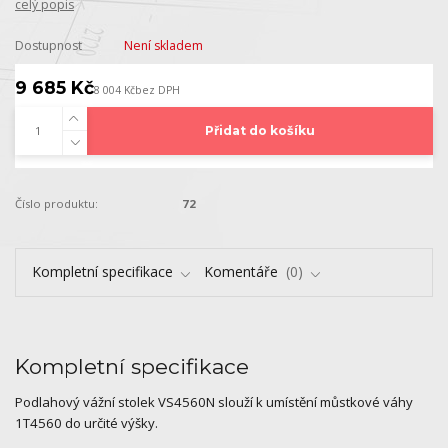
celý popis
Dostupnost
Není skladem
9 685 Kč
8 004 Kč
bez DPH
Přidat do košíku
Číslo produktu:
72
Kompletní specifikace
Komentáře
0
Kompletní specifikace
Podlahový vážní stolek VS4560N slouží k umístění můstkové váhy
1T4560 do určité výšky.