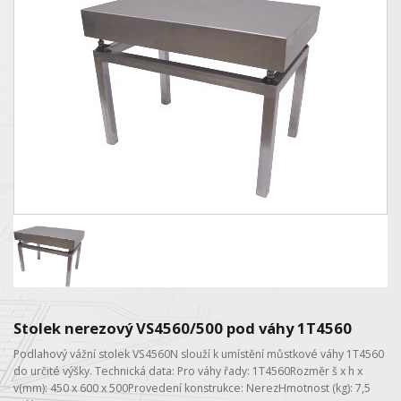
Stolek nerezový VS4560/500 pod váhy 1T4560
Podlahový vážní stolek VS4560N slouží k umístění můstkové váhy 1T4560
do určité výšky. Technická data: Pro váhy řady: 1T4560Rozměr š x h x
v(mm): 450 x 600 x 500Provedení konstrukce: NerezHmotnost (kg): 7,5