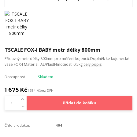
TSCALE FOX-I BABY metr délky 800mm
Přídavný metr délky 800mm pro měření kojenců.Doplněk ke kojenecké
váze FOX-I Materiál: AL/PlastHmotnost: 0,5kg
celý popis
Dostupnost
Skladem
1 675 Kč
1 384 Kč
bez DPH
Přidat do košíku
Číslo produktu:
404