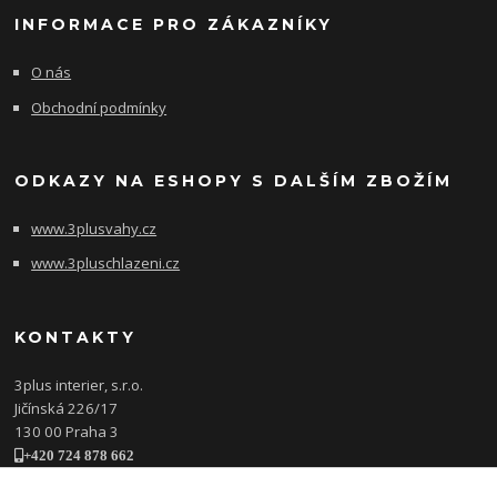
INFORMACE PRO ZÁKAZNÍKY
O nás
Obchodní podmínky
ODKAZY NA ESHOPY S DALŠÍM ZBOŽÍM
www.3plusvahy.cz
www.3pluschlazeni.cz
KONTAKTY
3plus interier, s.r.o.
Jičínská 226/17
130 00 Praha 3
+420 724 878 662
obchod@3plusinterier.cz