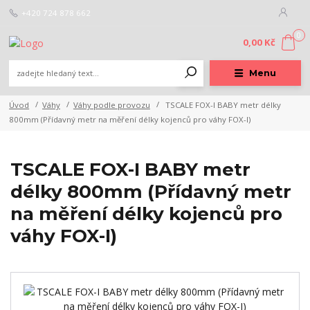
+420 724 878 662
0
0,00 Kč
Menu
Úvod
Váhy
Váhy podle provozu
TSCALE FOX-I BABY metr délky
800mm (Přídavný metr na měření délky kojenců pro váhy FOX-I)
TSCALE FOX-I BABY metr
délky 800mm (Přídavný metr
na měření délky kojenců pro
váhy FOX-I)