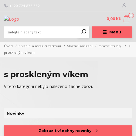
+420 724 878 662
0
0,00 Kč
Menu
Úvod
Chladicí a mrazicí zařízení
Mrazicí zařízení
mrazicí truhly
s
proskleným víkem
s proskleným víkem
V této kategorii nebylo nalezeno žádné zboží.
Novinky
Zobrazit všechny novinky