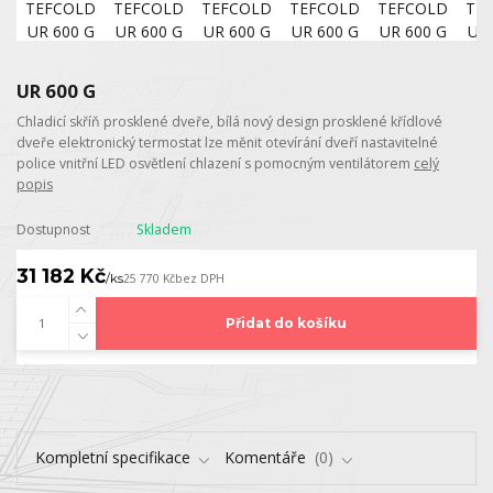
UR 600 G
Chladicí skříň prosklené dveře, bílá nový design prosklené křídlové
dveře elektronický termostat lze měnit otevírání dveří nastavitelné
police vnitřní LED osvětlení chlazení s pomocným ventilátorem
celý
popis
Dostupnost
Skladem
31 182 Kč
/
ks
25 770 Kč
bez DPH
Přidat do košíku
Kompletní specifikace
Komentáře
0