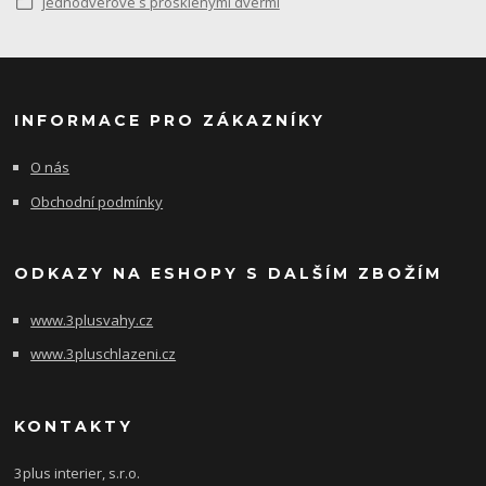
jednodveřové s prosklenými dveřmi
INFORMACE PRO ZÁKAZNÍKY
O nás
Obchodní podmínky
ODKAZY NA ESHOPY S DALŠÍM ZBOŽÍM
www.3plusvahy.cz
www.3pluschlazeni.cz
KONTAKTY
3plus interier, s.r.o.